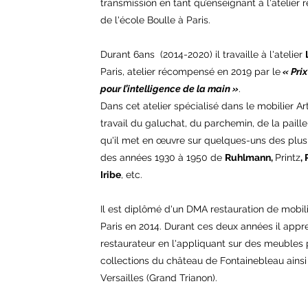
transmission en tant qu’enseignant à l'atelier 
de l'école Boulle à Paris.
Durant 6ans (2014-2020) il travaille à l'atelier
Paris, atelier récompensé en 2019 par le
« Prix
pour l’intelligence de la main »
.
Dans cet atelier spécialisé dans le mobilier Ar
travail du galuchat, du parchemin, de la paille
qu'il met en œuvre sur quelques-uns des plu
des années 1930 à 1950 de
Ruhlmann,
Printz
,
Iribe
, etc.
Il est diplômé d'un DMA restauration de mobilie
Paris en 2014. Durant ces deux années il appr
restaurateur en l'appliquant sur des meubles
collections du château de Fontainebleau ains
Versailles (Grand Trianon).