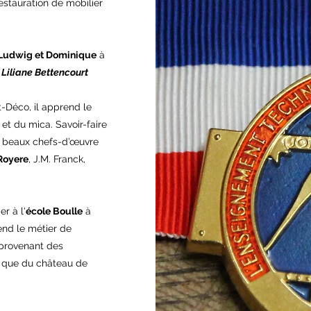
restauration de mobilier
Ludwig et Dominique
à
 Liliane Bettencourt
t-Déco, il apprend le
 et du mica. Savoir-faire
s beaux chefs-d’œuvre
 Royere
, J.M. Franck,
r à l'
école Boulle
à
end le métier de
 provenant des
i que du château de